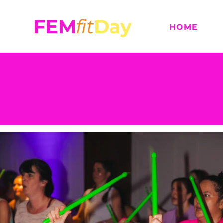
FE
M
f
it
Day
HOME